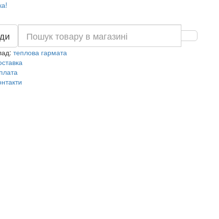
ка!
ди
лад:
теплова гармата
оставка
плата
онтакти