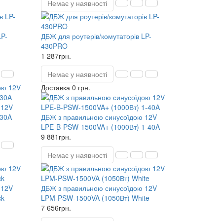
Немає у наявності
LP-
ДБЖ для роутерів/комутаторів LP-
430PRO
1 287грн.
Немає у наявності
Доставка 0 грн.
 12V
-30A
ДБЖ з правильною синусоїдою 12V
LPE-B-PSW-1500VA+ (1000Вт) 1-40A
9 881грн.
Немає у наявності
 12V
ДБЖ з правильною синусоїдою 12V
ck
LPM-PSW-1500VA (1050Вт) White
7 656грн.