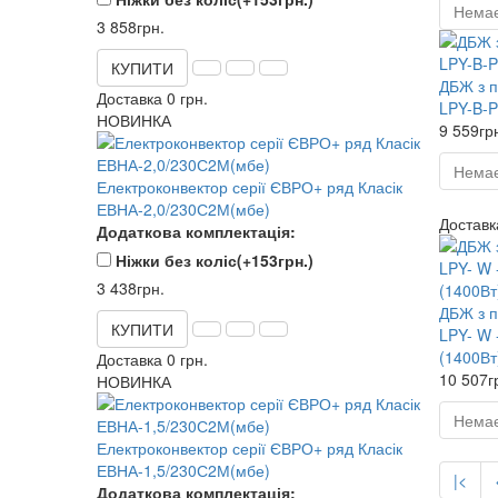
Немає
3 858грн.
КУПИТИ
ДБЖ з п
Доставка 0 грн.
LPY-B-P
НОВИНКА
9 559гр
Немає
Електроконвектор серії ЄВРО+ ряд Класік
ЕВНА-2,0/230С2М(мбе)
Доставка
Додаткова комплектація:
Ніжки без коліс
(+153грн.)
3 438грн.
ДБЖ з п
КУПИТИ
LPY- W
(1400Вт
Доставка 0 грн.
10 507г
НОВИНКА
Немає
Електроконвектор серії ЄВРО+ ряд Класік
ЕВНА-1,5/230С2М(мбе)
|<
Додаткова комплектація: