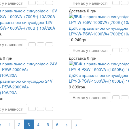
 у наявності
Немає у наявності
Доставка 0 грн.
равильною синусоїдою 12V
SW-1000VA+(700Вт) 10A/20A
ДБЖ з правильною синусоїдою
н.
LPY-W-PSW-1000VA+(700Вт)10
10 249грн.
 у наявності
Немає у наявності
 0 грн.
Доставка 0 грн.
ДБЖ з правильною синусоїдою
равильною синусоїдою 24V
LPY-B-PSW-1500VA+(1050Вт) 1
 - PSW-2000VA+
9 899грн.
)10A/20A
Немає у наявності
рн.
 у наявності
<
1
2
3
4
5
6
>
>|