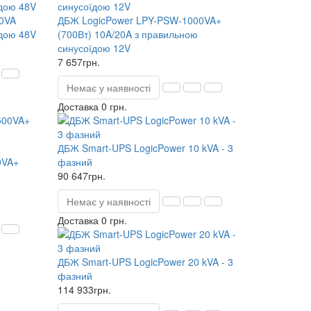
0VA
ДБЖ LogicPower LPY-PSW-1000VA+
їдою 48V
(700Вт) 10A/20A з правильною
синусоїдою 12V
7 657грн.
Немає у наявності
Доставка 0 грн.
ДБЖ Smart-UPS LogicPower 10 kVA - 3
0VA+
фазний
ю
90 647грн.
Немає у наявності
Доставка 0 грн.
ДБЖ Smart-UPS LogicPower 20 kVA - 3
фазний
114 933грн.