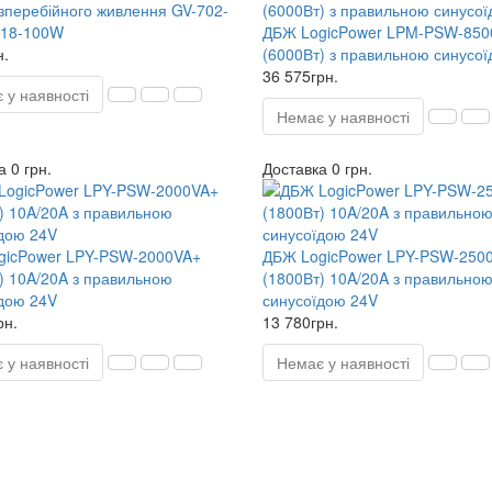
зперебійного живлення GV-702-
18-100W
ДБЖ LogicPower LPM-PSW-850
н.
(6000Вт) з правильною синусо
36 575грн.
 у наявності
Немає у наявності
 0 грн.
Доставка 0 грн.
gicPower LPY-PSW-2000VA+
ДБЖ LogicPower LPY-PSW-250
) 10A/20A з правильною
(1800Вт) 10A/20A з правильно
дою 24V
синусоїдою 24V
рн.
13 780грн.
 у наявності
Немає у наявності