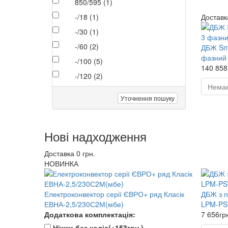
850/595 (1)
Доставка
-/18 (1)
-/30 (1)
-/60 (2)
ДБЖ Sma
фазний
-/100 (5)
140 858
-/120 (2)
Немає
Уточнення пошуку
Нові надходження
Доставка 0 грн.
НОВИНКА
Електроконвектор серії ЄВРО+ ряд Класік
ДБЖ з п
ЕВНА-2,5/230С2М(мбе)
LPM-PS
Додаткова комплектація:
7 656гр
Ніжки без коліс
(+153грн.)