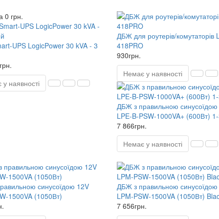
 0 грн.
ДБЖ для роутерів/комутаторів 
rt-UPS LogicPower 30 kVA - 3
418PRO
930грн.
грн.
Немає у наявності
 у наявності
ДБЖ з правильною синусоїдою
LPE-B-PSW-1000VA+ (600Вт) 1
7 866грн.
Немає у наявності
равильною синусоїдою 12V
ДБЖ з правильною синусоїдою
W-1500VA (1050Вт)
LPM-PSW-1500VA (1050Вт) Bla
н.
7 656грн.